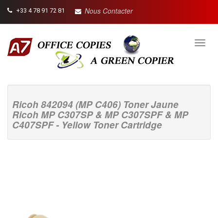
Nous Contacter
+33 4 78 91 72 81
Toggl
navig
Ricoh 842094 (MP C406) Toner Jaune
Ricoh MP C307SP & MP C307SPF & MP
C407SPF - Yellow Toner Cartridge