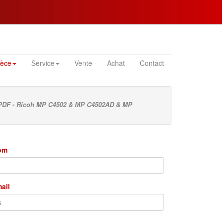
ièce
Service
Vente
Achat
Contact
PDF - Ricoh MP C4502 & MP C4502AD & MP
nom
mail