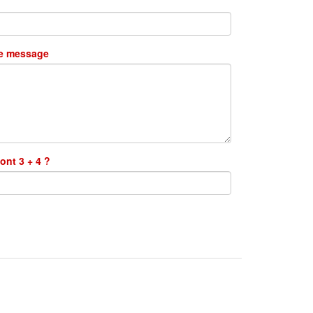
re message
ont 3 + 4 ?