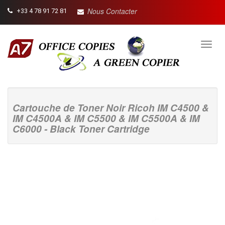
Nous Contacter
+33 4 78 91 72 81
Toggl
navig
Cartouche de Toner Noir Ricoh IM C4500 &
IM C4500A & IM C5500 & IM C5500A & IM
C6000 - Black Toner Cartridge