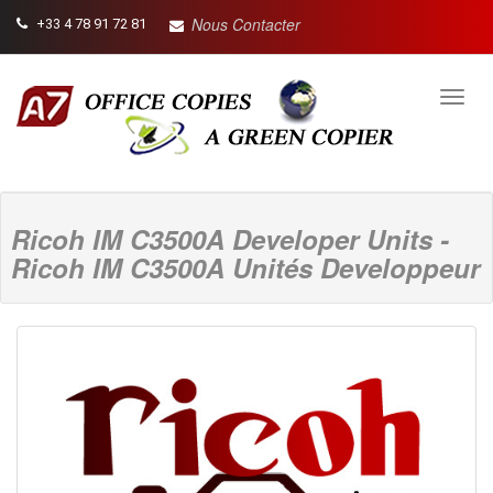
Nous Contacter
+33 4 78 91 72 81
Toggl
navig
Ricoh IM C3500A Developer Units -
Ricoh IM C3500A Unités Developpeur