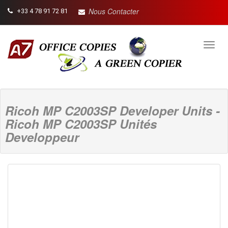
Nous Contacter
+33 4 78 91 72 81
Toggl
navig
Ricoh MP C2003SP Developer Units -
Ricoh MP C2003SP Unités
Developpeur