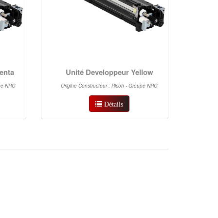
enta
Unité Developpeur Yellow
upe NRG
Origine Constructeur : Ricoh - Groupe NRG
Détails