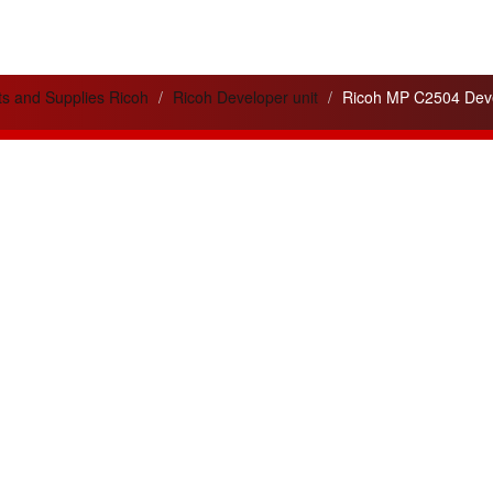
ts and Supplies Ricoh
Ricoh Developer unit
Ricoh MP C2504 Deve
lités
Liens utiles
 service apporté pour
Cela peut vous être utile
ité
de nos appareils et de nos
pour votre information.
ons.
Pilotes - Drivers Ricoh
n de trois nouvelles gammes
Pilotes - Drivers Canon
tes :
Argent, Or, Platine
pour les
Pilotes - Drivers Toshiba
nos clients.
Pilotes - Drivers Kyocéra
leurs ventes du mois :
Friends
4SP et MPC4504ex
en gamme
www.agreencopier.com
ois de nouvelles offres et
isionnements
disponibles.