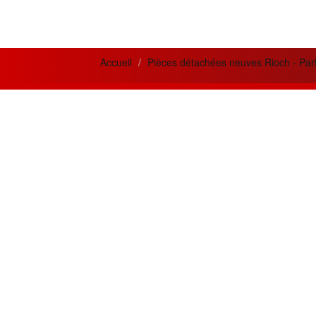
Accueil
Pièces détachées neuves Rioch - Par
News letter
Actua
Si vous désirez recevoir nos bulletins et
Meilleur
offres mensuelles ?
la qual
prestati
Adresse
Email
Créatio
innovan
Souscrire
besoins 
Restez connecté
Les meil
MPC300
Suivez nous sur les réseaux sociaux
OR.
En cliquant les liens ci-dessous.
Chaque m
approv