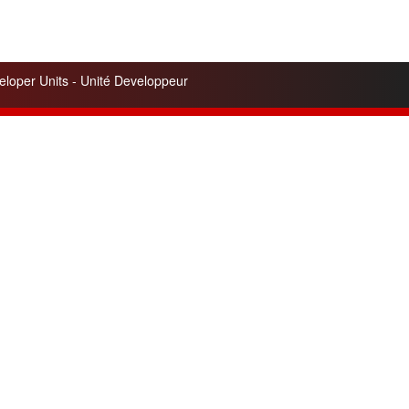
loper Units - Unité Developpeur
Contacts
A7 OFFICE COPIES Ltd.
163 Passage Henri Malartre
ZI-Lyon nord-RhÔne-Alpes
69730 Genay
Nous Contacter
+33 4 78 91 72 81
Skype
philippe
Airport Lyon-Saint Exupéry
www.a7officecopies.com