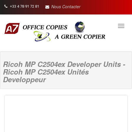
Nous Contacter
+33 4 78 91 72 81
Toggl
navig
Ricoh MP C2504ex Developer Units -
Ricoh MP C2504ex Unités
Developpeur