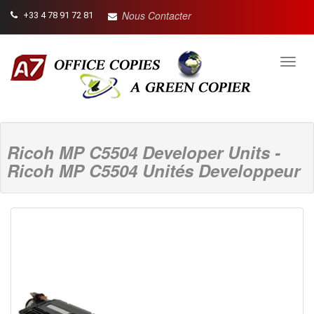
Nous Contacter
+33 4 78 91 72 81
Toggl
navig
Ricoh MP C5504 Developer Units -
Ricoh MP C5504 Unités Developpeur