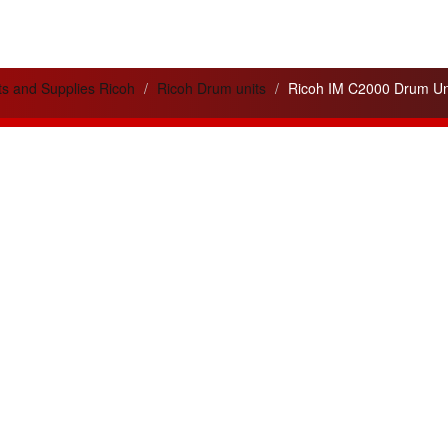
ts and Supplies Ricoh
Ricoh Drum units
Ricoh IM C2000 Drum Uni
lités
Liens utiles
 service apporté pour
Cela peut vous être utile
ité
de nos appareils et de nos
pour votre information.
ons.
Pilotes - Drivers Ricoh
n de trois nouvelles gammes
Pilotes - Drivers Canon
tes :
Argent, Or, Platine
pour les
Pilotes - Drivers Toshiba
nos clients.
Pilotes - Drivers Kyocéra
leurs ventes du mois :
Friends
4SP et MPC4504ex
en gamme
www.agreencopier.com
ois de nouvelles offres et
isionnements
disponibles.