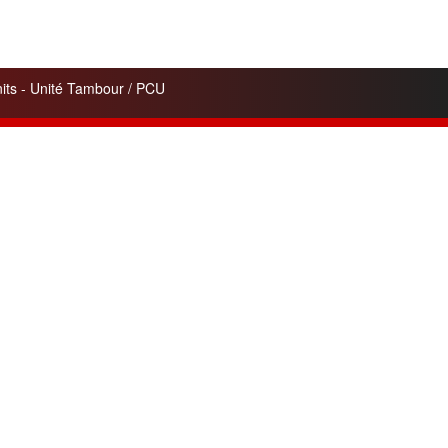
ts - Unité Tambour / PCU
Contacts
A7 OFFICE COPIES Ltd.
163 Passage Henri Malartre
ZI-Lyon nord-RhÔne-Alpes
69730 Genay
Nous Contacter
+33 4 78 91 72 81
Skype
philippe
Airport Lyon-Saint Exupéry
www.a7officecopies.com