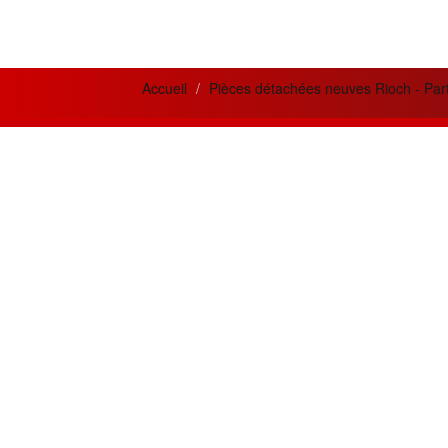
Accueil
Pièces détachées neuves Rioch - Par
News letter
Actua
Si vous désirez recevoir nos bulletins et
Meilleur
offres mensuelles ?
la qual
prestati
Adresse
Email
Créatio
innovan
Souscrire
besoins 
Restez connecté
Les meil
MPC300
Suivez nous sur les réseaux sociaux
OR.
En cliquant les liens ci-dessous.
Chaque m
approv