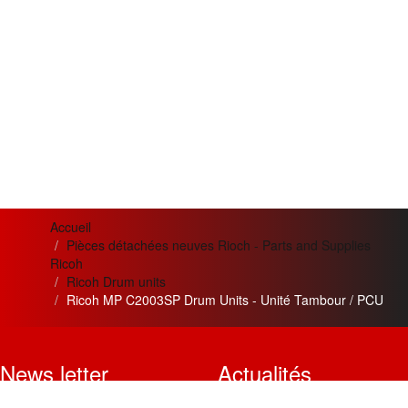
Accueil
Pièces détachées neuves Rioch - Parts and Supplies
Ricoh
Ricoh Drum units
Ricoh MP C2003SP Drum Units - Unité Tambour / PCU
News letter
Actualités
Si vous désirez recevoir nos
Meilleur service apporté pour