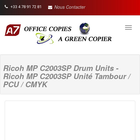
Nous Contacter
+33 4 78 91 72 81
Toggl
navig
Ricoh MP C2003SP Drum Units -
Ricoh MP C2003SP Unité Tambour /
PCU / CMYK