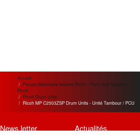
Accueil
Pièces détachées neuves Rioch - Parts and Supplies
Ricoh
Ricoh Drum units
Ricoh MP C2503ZSP Drum Units - Unité Tambour / PCU
News letter
Actualités
Si vous désirez recevoir nos
Meilleur service apporté pour