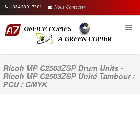
Nous Contacter
+33 4 78 91 72 81
Toggl
navig
Ricoh MP C2503ZSP Drum Units -
Ricoh MP C2503ZSP Unité Tambour /
PCU / CMYK