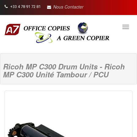
Nous Contacter
+33 4 78 91 72 81
Toggl
navig
Ricoh MP C300 Drum Units - Ricoh
MP C300 Unité Tambour / PCU