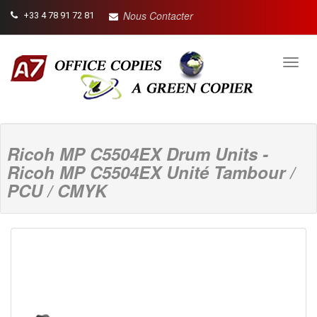
Nous Contacter
+33 4 78 91 72 81
Toggl
navig
Ricoh MP C5504EX Drum Units -
Ricoh MP C5504EX Unité Tambour /
PCU / CMYK