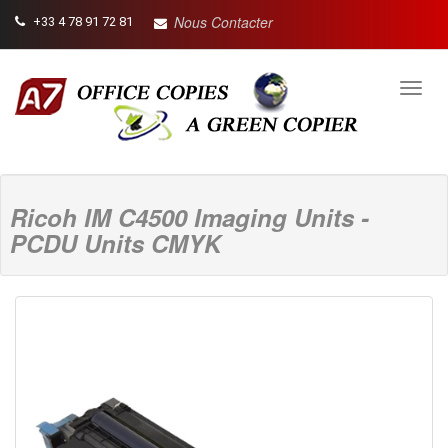
Nous Contacter
+33 4 78 91 72 81
Toggl
navig
Ricoh IM C4500 Imaging Units -
PCDU Units CMYK