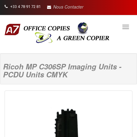
Nous Contacter
+33 4 78 91 72 81
Toggl
navig
Ricoh MP C306SP Imaging Units -
PCDU Units CMYK