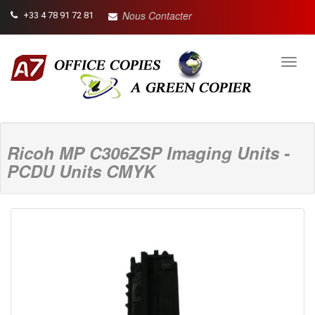
Nous Contacter
+33 4 78 91 72 81
Toggl
navig
Ricoh MP C306ZSP Imaging Units -
PCDU Units CMYK