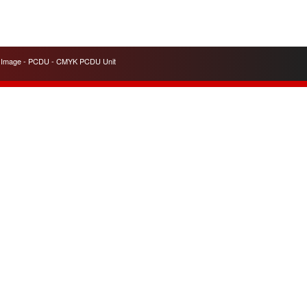
e Image - PCDU - CMYK PCDU Unit
Contacts
A7 OFFICE COPIES Ltd.
163 Passage Henri Malartre
ZI-Lyon nord-RhÔne-Alpes
69730 Genay
Nous Contacter
+33 4 78 91 72 81
Skype
philippe
Airport Lyon-Saint Exupéry
www.a7officecopies.com