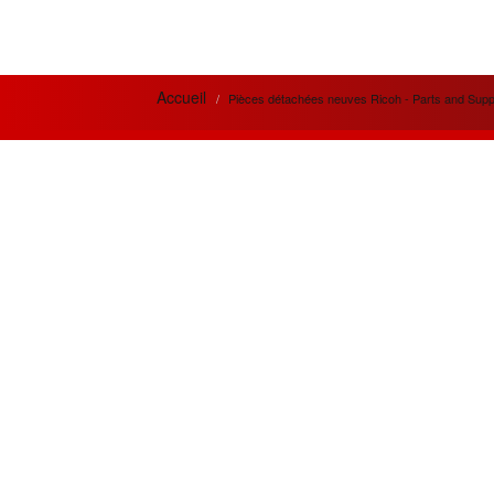
Accueil
Pièces détachées neuves Ricoh - Parts and Supp
News letter
Actua
Si vous désirez recevoir nos bulletins et
Meilleur
offres mensuelles ?
la qual
prestati
Adresse
Email
Créatio
innovan
Souscrire
besoins 
Restez connecté
Les meil
MPC300
Suivez nous sur les réseaux sociaux
OR.
En cliquant les liens ci-dessous.
Chaque m
approv