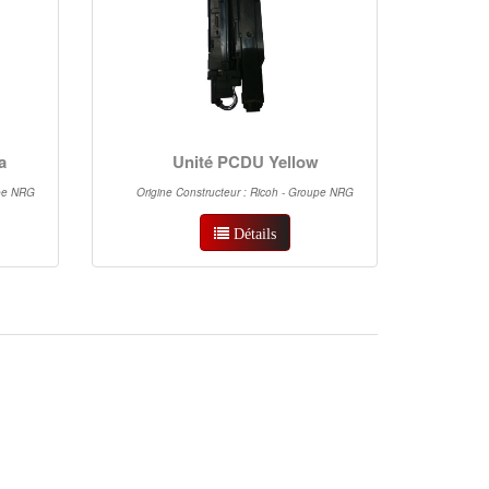
a
Unité PCDU Yellow
upe NRG
Origine Constructeur : Ricoh - Groupe NRG
Détails