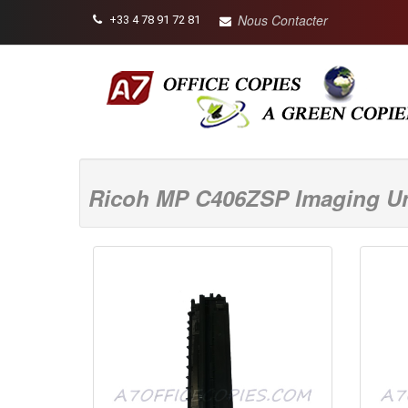
Nous Contacter
+33 4 78 91 72 81
Ricoh MP C406ZSP Imaging Un