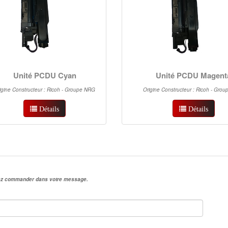
Unité PCDU Cyan
Unité PCDU Magent
igine Constructeur : Ricoh - Groupe NRG
Origine Constructeur : Ricoh - Gro
Détails
Détails
irez commander dans votre message.