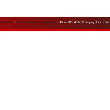
lies Ricoh
Ricoh Imaging unit - Imaging unit
Ricoh MP C406ZSP Imaging Units - Unit
lités
Liens utiles
 service apporté pour
Cela peut vous être utile
ité
de nos appareils et de nos
pour votre information.
ons.
Pilotes - Drivers Ricoh
n de trois nouvelles gammes
Pilotes - Drivers Canon
tes :
Argent, Or, Platine
pour les
Pilotes - Drivers Toshiba
nos clients.
Pilotes - Drivers Kyocéra
leurs ventes du mois :
Friends
4SP et MPC4504ex
en gamme
www.agreencopier.com
ois de nouvelles offres et
isionnements
disponibles.