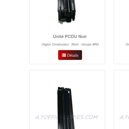
Unité PCDU Noir
Origine Constructeur : Ricoh - Groupe NRG
Or
Détails