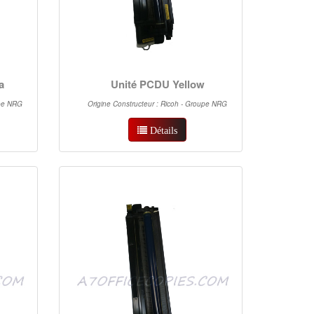
a
Unité PCDU Yellow
upe NRG
Origine Constructeur : Ricoh - Groupe NRG
Détails