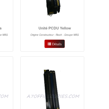
a
Unité PCDU Yellow
upe NRG
Origine Constructeur : Ricoh - Groupe NRG
Détails