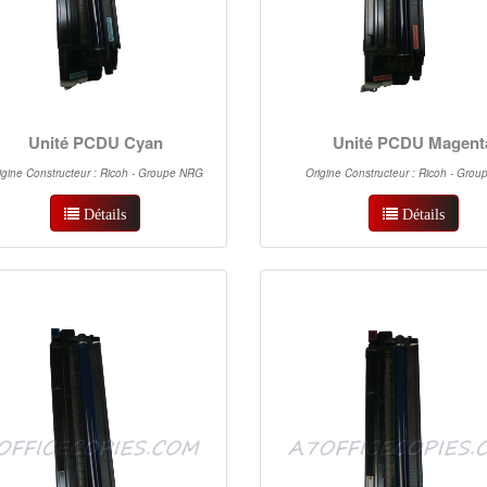
Unité PCDU Cyan
Unité PCDU Magent
igine Constructeur : Ricoh - Groupe NRG
Origine Constructeur : Ricoh - Gro
Détails
Détails