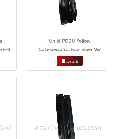
a
Unité PCDU Yellow
upe NRG
Origine Constructeur : Ricoh - Groupe NRG
Détails