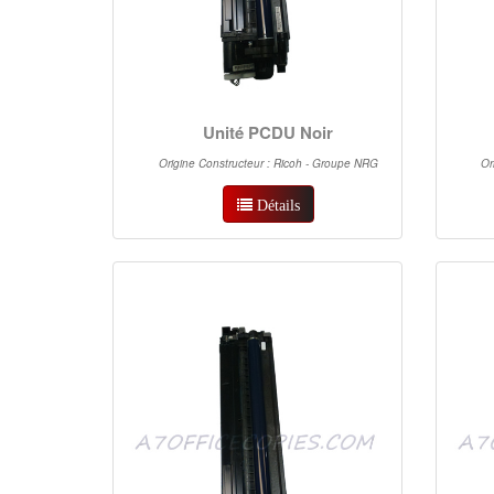
Unité PCDU Noir
Origine Constructeur : Ricoh - Groupe NRG
Or
Détails