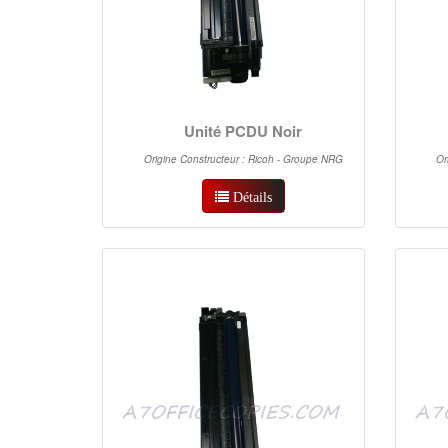
Unité PCDU Noir
Origine Constructeur : Ricoh - Groupe NRG
Or
Détails