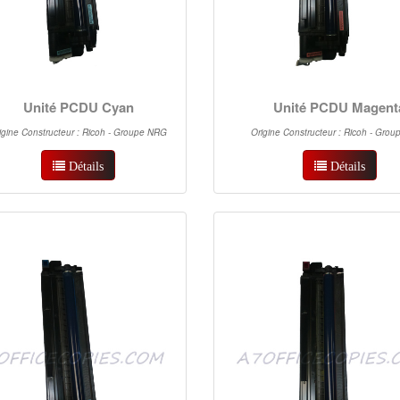
Unité PCDU Cyan
Unité PCDU Magent
igine Constructeur : Ricoh - Groupe NRG
Origine Constructeur : Ricoh - Gro
Détails
Détails