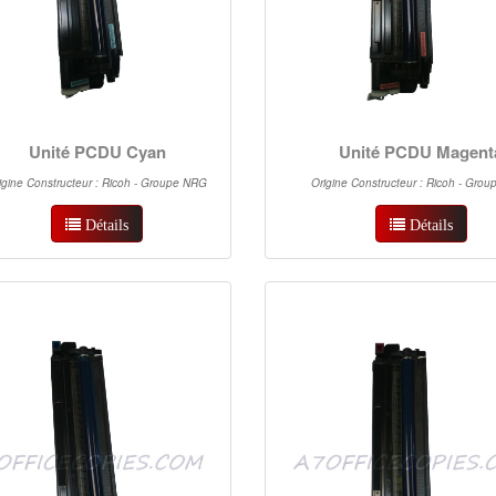
Unité PCDU Cyan
Unité PCDU Magent
igine Constructeur : Ricoh - Groupe NRG
Origine Constructeur : Ricoh - Gro
Détails
Détails