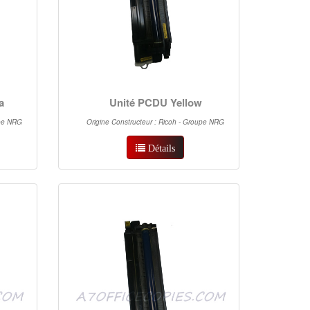
a
Unité PCDU Yellow
upe NRG
Origine Constructeur : Ricoh - Groupe NRG
Détails