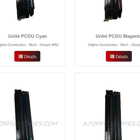
Unité PCDU Cyan
Unité PCDU Magent
igine Constructeur : Ricoh - Groupe NRG
Origine Constructeur : Ricoh - Gro
Détails
Détails