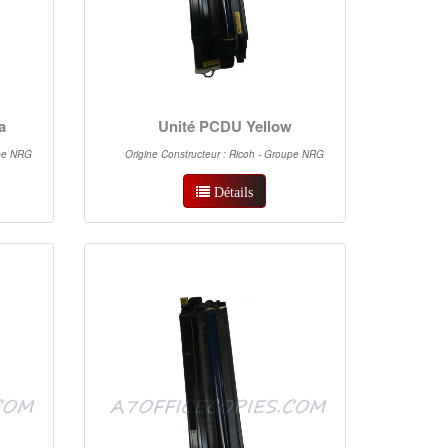
a
Unité PCDU Yellow
upe NRG
Origine Constructeur : Ricoh - Groupe NRG
Détails