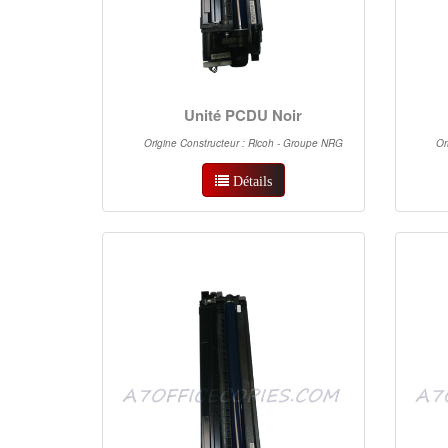
Unité PCDU Noir
Origine Constructeur : Ricoh - Groupe NRG
Or
Détails