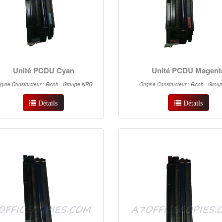
Unité PCDU Cyan
Unité PCDU Magent
igine Constructeur : Ricoh - Groupe NRG
Origine Constructeur : Ricoh - Gro
Détails
Détails