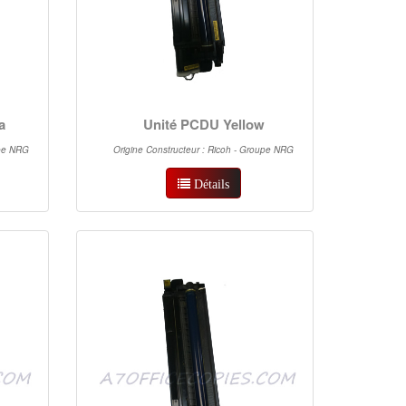
a
Unité PCDU Yellow
upe NRG
Origine Constructeur : Ricoh - Groupe NRG
Détails