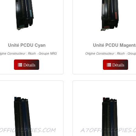
Unité PCDU Cyan
Unité PCDU Magent
igine Constructeur : Ricoh - Groupe NRG
Origine Constructeur : Ricoh - Gro
Détails
Détails