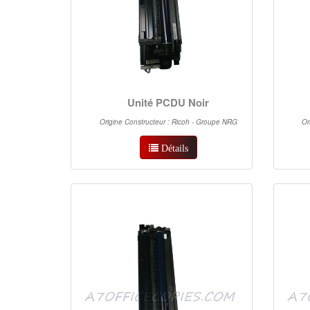
Unité PCDU Noir
Origine Constructeur : Ricoh - Groupe NRG
Or
Détails