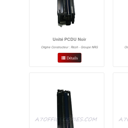
Unité PCDU Noir
Origine Constructeur : Ricoh - Groupe NRG
Or
Détails