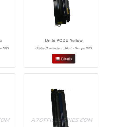
a
Unité PCDU Yellow
upe NRG
Origine Constructeur : Ricoh - Groupe NRG
Détails