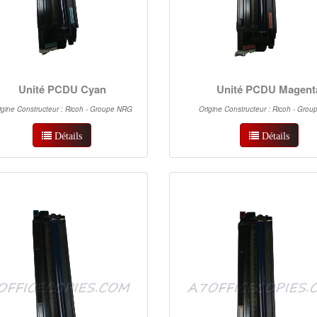
Unité PCDU Cyan
Unité PCDU Magent
igine Constructeur : Ricoh - Groupe NRG
Origine Constructeur : Ricoh - Gro
Détails
Détails