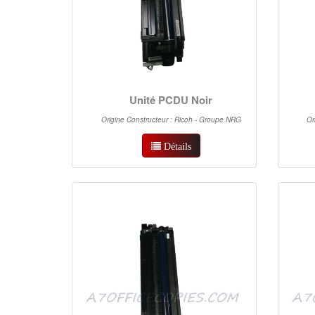
Unité PCDU Noir
Origine Constructeur : Ricoh - Groupe NRG
Or
Détails