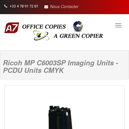
Nous Contacter
+33 4 78 91 72 81
Toggl
navig
Ricoh MP C6003SP Imaging Units -
PCDU Units CMYK