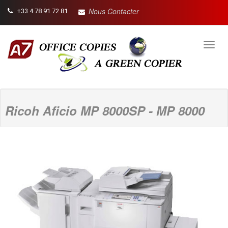
Nous Contacter
+33 4 78 91 72 81
Toggl
navig
Ricoh Aficio MP 8000SP - MP 8000