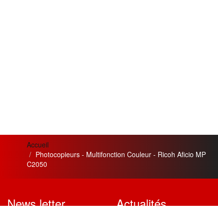
Accueil
Photocopieurs - Multifonction Couleur - Ricoh Aficio MP
C2050
News letter
Actualités