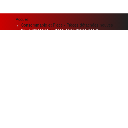
Accueil
Consommable et Pièce - Pièces détachées neuves
Ricoh B2233024 - B223-3024 (B223-3024)
News letter
Actualités
Si vous désirez recevoir nos
Meilleur service apporté pour
bulletins et offres mensuelles
la qualité
de nos appareils et
?
de nos prestations.
Adresse
Création de trois nouvelles
Email
gammes
innovantes :
Argent, Or,
Souscrire
Platine
pour les besoins nos
clients.
Restez connecté
Les meilleurs ventes du mois :
MPC5000 et MPC3300
en
Suivez nous sur les réseaux
gamme OR.