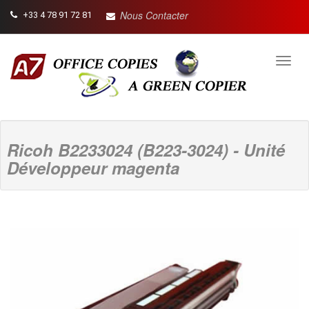
Nous Contacter
+33 4 78 91 72 81
Toggl
navig
Ricoh B2233024 (B223-3024) - Unité
Développeur magenta