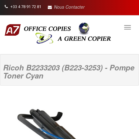
Nous Contacter
+33 4 78 91 72 81
Toggl
navig
Ricoh B2233203 (B223-3253) - Pompe
Toner Cyan