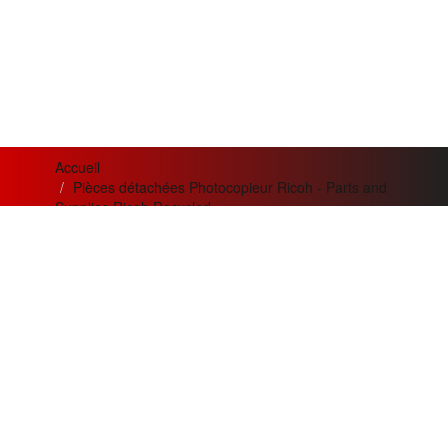
Accueil
Pièces détachées Photocopieur Ricoh - Parts and
Supplies Ricoh Recycled
Ricoh B2233203 - B223-3203 (B223-3253)
News letter
Actualités
Si vous désirez recevoir nos
Meilleur service apporté pour
bulletins et offres mensuelles
la qualité
de nos appareils et
?
de nos prestations.
Adresse
Création de trois nouvelles
Email
gammes