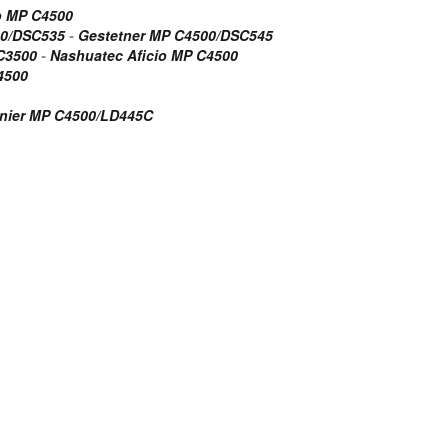
o MP C4500
00/DSC535
-
Gestetner MP C4500/DSC545
C3500
-
Nashuatec Aficio MP C4500
4500
nier MP C4500/LD445C