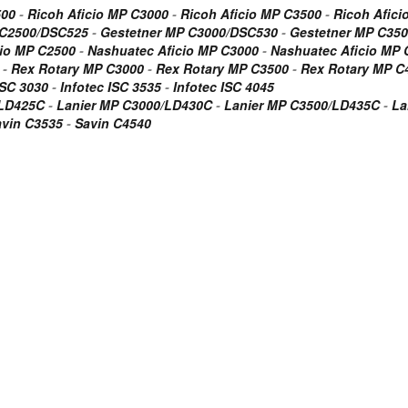
500
-
Ricoh Aficio MP C3000
-
Ricoh Aficio MP C3500
-
Ricoh Afici
 C2500/DSC525
-
Gestetner MP C3000/DSC530
-
Gestetner MP C35
cio MP C2500
-
Nashuatec Aficio MP C3000
-
Nashuatec Aficio MP 
-
Rex Rotary MP C3000
-
Rex Rotary MP C3500
-
Rex Rotary MP C
ISC 3030
-
Infotec ISC 3535
-
Infotec ISC 4045
/LD425C
-
Lanier MP C3000/LD430C
-
Lanier MP C3500/LD435C
-
La
avin C3535
-
Savin C4540