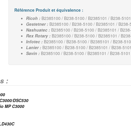
Référence Produit et équivalence :
Ricoh :
B2385100 / B238-5100 / B2385101 / B238-5101
Gestetner :
B2385100 / B238-5100 / B2385101 / B238-
Nashuatec :
B2385100 / B238-5100 / B2385101 / B238
Rex Rotary :
B2385100 / B238-5100 / B2385101 / B238
Infotec :
B2385100 / B238-5100 / B2385101 / B238-510
Lanier :
B2385100 / B238-5100 / B2385101 / B238-5101
Savin :
B2385100 / B238-5100 / B2385101 / B238-5101
s :
000
 C3000/DSC530
cio MP C3000
/LD430C