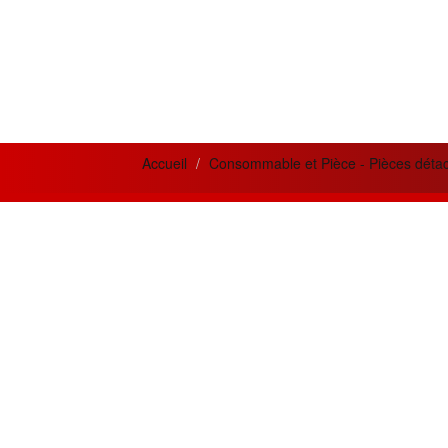
Accueil
Consommable et Pièce - Pièces déta
News letter
Actua
Si vous désirez recevoir nos bulletins et
Meilleur
offres mensuelles ?
la qual
prestati
Adresse
Email
Créatio
innovan
Souscrire
besoins 
Restez connecté
Les meil
MPC500