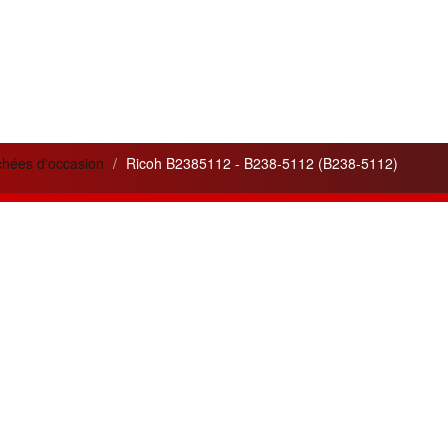
chées d'occasion
Ricoh B2385112 - B238-5112 (B238-5112)
lités
Liens utiles
 service apporté pour
Cela peut vous être utile
ité
de nos appareils et de nos
pour votre information.
ons.
Pilotes - Drivers Ricoh
n de trois nouvelles gammes
Pilotes - Drivers Canon
tes :
Argent, Or, Platine
pour les
Pilotes - Drivers Toshiba
nos clients.
Pilotes - Drivers Kyocéra
leurs ventes du mois :
Friends
0 et MPC3300
en gamme OR.