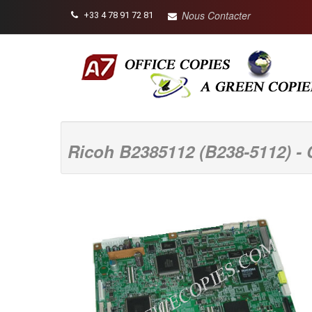
Nous Contacter
+33 4 78 91 72 81
Ricoh B2385112 (B238-5112) -