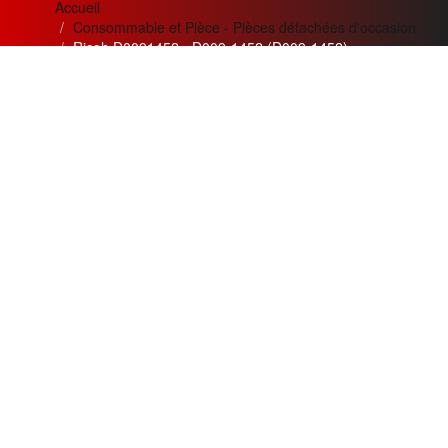
Accueil
Consommable et Pièce - Pièces détachées d'occasion
Ricoh D0091452 - D009-1452 (D009-1452)
News letter
Actualités
Si vous désirez recevoir nos
Meilleur service apporté pour
bulletins et offres mensuelles
la qualité
de nos appareils et
?
de nos prestations.
Adresse
Création de trois nouvelles
Email
gammes
innovantes :
Argent, Or,
Souscrire
Platine
pour les besoins nos
clients.
Restez connecté
Les meilleurs ventes du mois :
MPC5000 et MPC3300
en
Suivez nous sur les réseaux
gamme OR.
sociaux
Chaque mois de nouvelles
En cliquant les liens ci-
offres et
dessous.