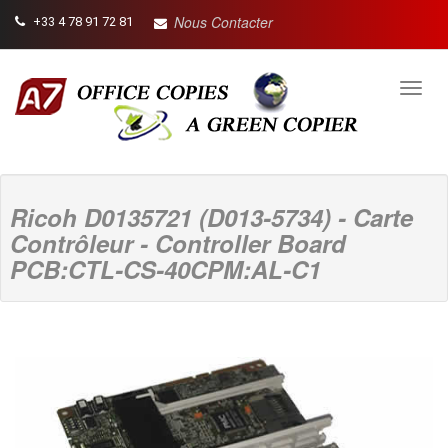
Nous Contacter
+33 4 78 91 72 81
Toggl
navig
Ricoh D0135721 (D013-5734) - Carte
Contrôleur - Controller Board
PCB:CTL-CS-40CPM:AL-C1