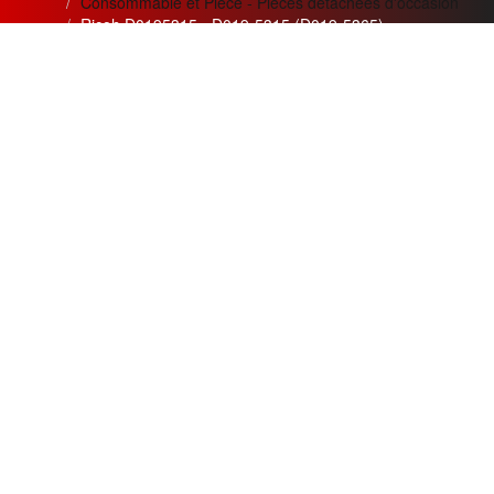
Consommable et Pièce - Pièces détachées d'occasion
Ricoh D0195315 - D019-5315 (D019-5365)
News letter
Actualités
Si vous désirez recevoir nos
Meilleur service apporté pour
bulletins et offres mensuelles
la qualité
de nos appareils et
?
de nos prestations.
Adresse
Création de trois nouvelles
Email
gammes
innovantes :
Argent, Or,
Souscrire
Platine
pour les besoins nos
clients.
Restez connecté
Les meilleurs ventes du mois :
MPC5000 et MPC3300
en
Suivez nous sur les réseaux
gamme OR.
sociaux
Chaque mois de nouvelles
En cliquant les liens ci-
offres et
dessous.
approvisionnements
disponibles.