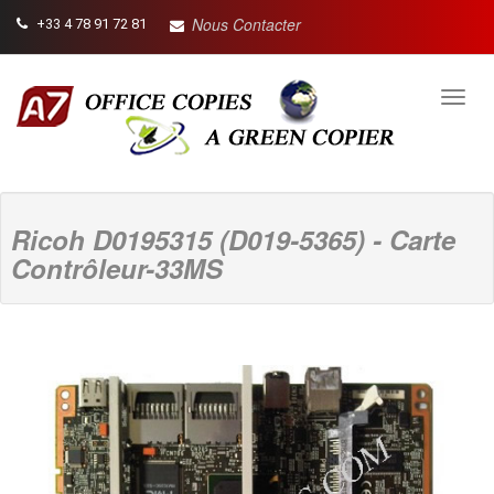
Nous Contacter
+33 4 78 91 72 81
Toggl
navig
Ricoh D0195315 (D019-5365) - Carte
Contrôleur-33MS