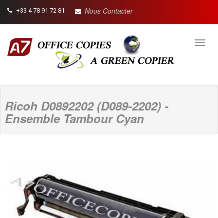
Nous Contacter
+33 4 78 91 72 81
Toggl
navig
Ricoh D0892202 (D089-2202) -
Ensemble Tambour Cyan