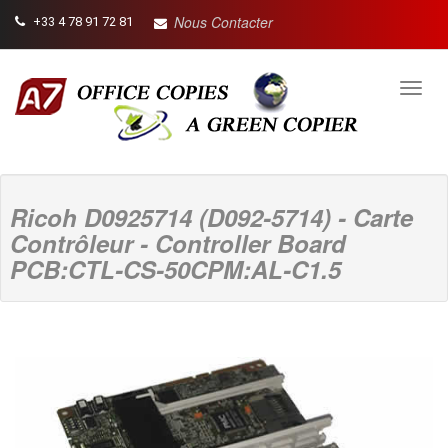
Nous Contacter
+33 4 78 91 72 81
Toggl
navig
Ricoh D0925714 (D092-5714) - Carte
Contrôleur - Controller Board
PCB:CTL-CS-50CPM:AL-C1.5