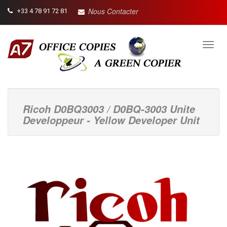
Nous Contacter
+33 4 78 91 72 81
Toggl
navig
Ricoh D0BQ3003 / D0BQ-3003 Unite
Developpeur - Yellow Developer Unit