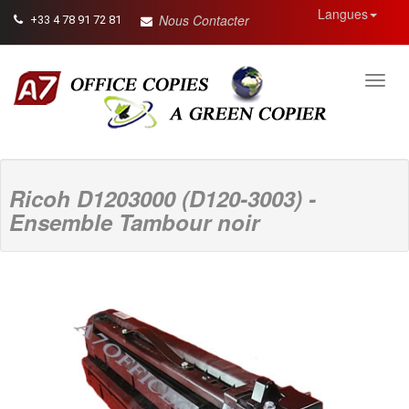
Langues
Nous Contacter
+33 4 78 91 72 81
Toggl
navig
Ricoh D1203000 (D120-3003) -
Ensemble Tambour noir