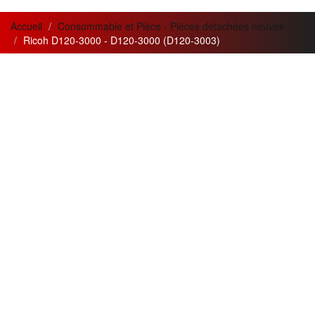
Accueil
Consommable et Pièce - Pièces détachées neuves
Ricoh D120-3000 - D120-3000 (D120-3003)
News letter
Actualités
Si vous désirez recevoir nos
Meilleur service apporté pour
bulletins et offres mensuelles
la qualité
de nos appareils et
?
de nos prestations.
Adresse
Création de trois nouvelles
Email
gammes
innovantes :
Argent, Or,
Souscrire
Platine
pour les besoins nos
clients.
Restez connecté
Les meilleurs ventes du mois :
MPC5000 et MPC3300
en
Suivez nous sur les réseaux
gamme OR.
sociaux
Chaque mois de nouvelles
En cliquant les liens ci-
offres et
dessous.