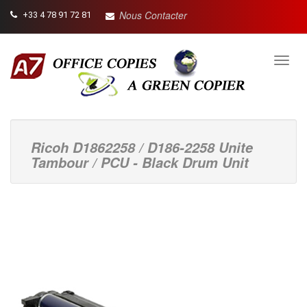
Nous Contacter
+33 4 78 91 72 81
Toggl
navig
Ricoh D1862258 / D186-2258 Unite
Tambour / PCU - Black Drum Unit