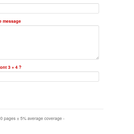
re message
ont 3 + 4 ?
000 pages ± 5% average coverage -