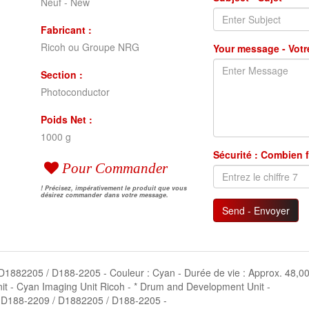
Neuf - New
Fabricant :
Ricoh ou Groupe NRG
Your message - Vot
Section :
Photoconductor
Poids Net :
1000 g
Sécurité : Combien f
Pour Commander
! Précisez, impérativement le produit que vous
désirez commander dans votre message.
Send - Envoyer
 : D1882205 / D188-2205 - Couleur : Cyan - Durée de vie : Approx. 48,
t - Cyan Imaging Unit Ricoh - * Drum and Development Unit -
 D188-2209 / D1882205 / D188-2205 -