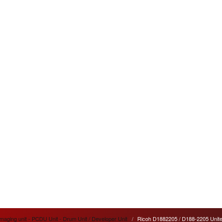
aging unit - PCDU Unit - Drum Unit / Developer Unit
Ricoh D1882205 / D188-2205 Uni