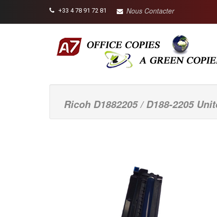
Nous Contacter
+33 4 78 91 72 81
Ricoh D1882205 / D188-2205 Unit