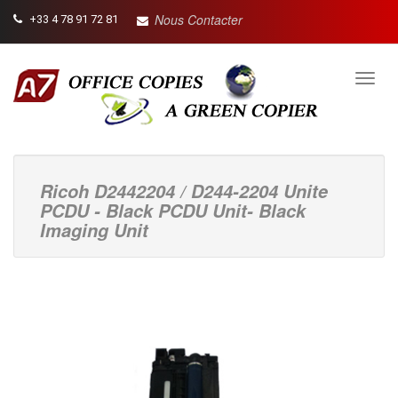
Nous Contacter
+33 4 78 91 72 81
Toggl
navig
Ricoh D2442204 / D244-2204 Unite
PCDU - Black PCDU Unit- Black
Imaging Unit