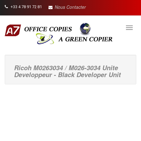
Nous Contacter
+33 4 78 91 72 81
Toggl
navig
Ricoh M0263034 / M026-3034 Unite
Developpeur - Black Developer Unit