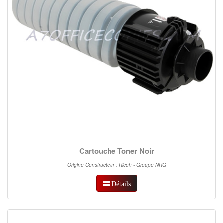
Cartouche Toner Noir
Origine Constructeur : Ricoh - Groupe NRG
Détails