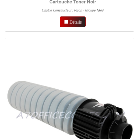
Cartouche Toner Noir
Origine Constructeur : Ricoh - Groupe NRG
Détails