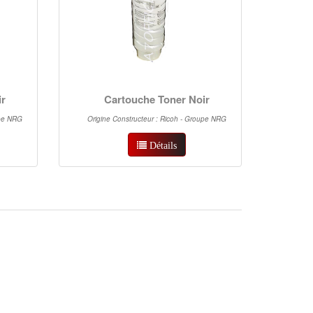
ir
Cartouche Toner Noir
upe NRG
Origine Constructeur : Ricoh - Groupe NRG
Détails