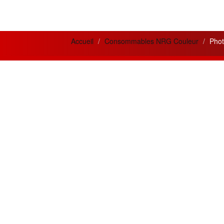
Accueil
Consommables NRG Couleur
Phot
News letter
Actua
Si vous désirez recevoir nos bulletins et
Meilleur
offres mensuelles ?
la qual
prestati
Adresse
Email
Créatio
innovan
Souscrire
besoins 
Restez connecté
Les meil
MPC300
Suivez nous sur les réseaux sociaux
OR.
En cliquant les liens ci-dessous.
Chaque m
approv