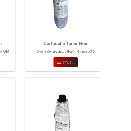
ir
Cartouche Toner Noir
upe NRG
Origine Constructeur : Ricoh - Groupe NRG
Détails