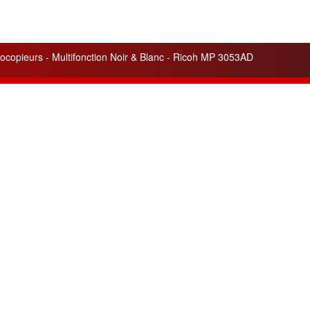
ocopieurs - Multifonction Noir & Blanc - Ricoh MP 3053AD
lités
Liens utiles
 service apporté pour
Cela peut vous être utile
ité
de nos appareils et de nos
pour votre information.
ons.
Pilotes - Drivers Ricoh
n de trois nouvelles gammes
Pilotes - Drivers Canon
tes :
Argent, Or, Platine
pour les
Pilotes - Drivers Toshiba
nos clients.
Pilotes - Drivers Kyocéra
leurs ventes du mois :
Friends
4SP et MPC4504ex
en gamme
www.agreencopier.com
ois de nouvelles offres et
isionnements
disponibles.