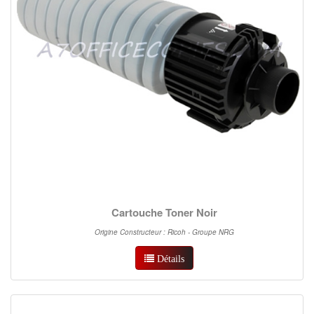
Cartouche Toner Noir
Origine Constructeur : Ricoh - Groupe NRG
Détails