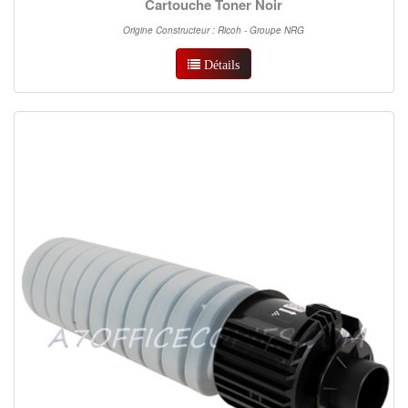
Cartouche Toner Noir
Origine Constructeur : Ricoh - Groupe NRG
Détails