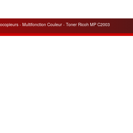
ocopieurs - Multifonction Couleur - Toner Ricoh MP C2003
lités
Liens utiles
 service apporté pour
Cela peut vous être utile
ité
de nos appareils et de nos
pour votre information.
ons.
Pilotes - Drivers Ricoh
n de trois nouvelles gammes
Pilotes - Drivers Canon
tes :
Argent, Or, Platine
pour les
Pilotes - Drivers Toshiba
nos clients.
Pilotes - Drivers Kyocéra
leurs ventes du mois :
Friends
4SP et MPC4504ex
en gamme
www.agreencopier.com
ois de nouvelles offres et
isionnements
disponibles.