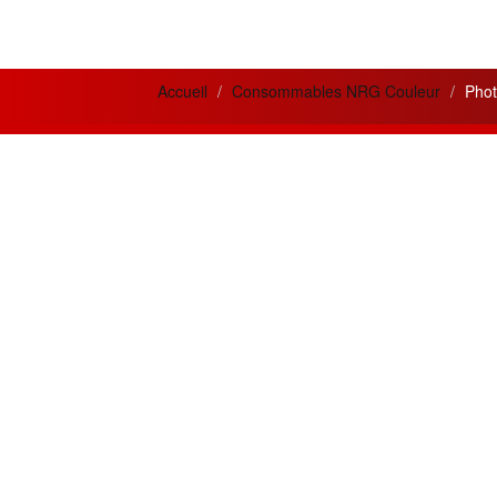
Accueil
Consommables NRG Couleur
Phot
News letter
Actua
Si vous désirez recevoir nos bulletins et
Meilleur
offres mensuelles ?
la qual
prestati
Adresse
Email
Créatio
innovan
Souscrire
besoins 
Restez connecté
Les meil
MPC300
Suivez nous sur les réseaux sociaux
OR.
En cliquant les liens ci-dessous.
Chaque m
approv