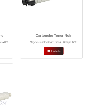
ne
Cartouche Toner Noir
upe NRG
Origine Constructeur : Ricoh - Groupe NRG
Détails