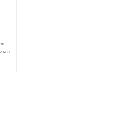
ne
upe NRG