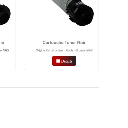
ne
Cartouche Toner Noir
upe NRG
Origine Constructeur : Ricoh - Groupe NRG
Détails