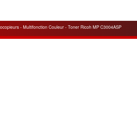
ocopieurs - Multifonction Couleur - Toner Ricoh MP C3004ASP
lités
Liens utiles
 service apporté pour
Cela peut vous être utile
ité
de nos appareils et de nos
pour votre information.
ons.
Pilotes - Drivers Ricoh
n de trois nouvelles gammes
Pilotes - Drivers Canon
tes :
Argent, Or, Platine
pour les
Pilotes - Drivers Toshiba
nos clients.
Pilotes - Drivers Kyocéra
leurs ventes du mois :
Friends
4SP et MPC4504ex
en gamme
www.agreencopier.com
ois de nouvelles offres et
isionnements
disponibles.