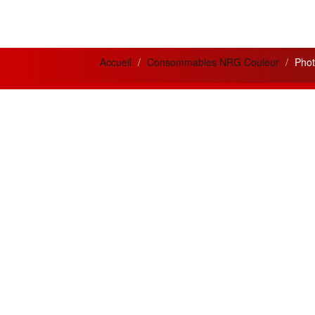
Accueil
Consommables NRG Couleur
Phot
News letter
Actua
Si vous désirez recevoir nos bulletins et
Meilleur
offres mensuelles ?
la qual
prestati
Adresse
Email
Créatio
innovan
Souscrire
besoins 
Restez connecté
Les meil
MPC300
Suivez nous sur les réseaux sociaux
OR.
En cliquant les liens ci-dessous.
Chaque m
approv