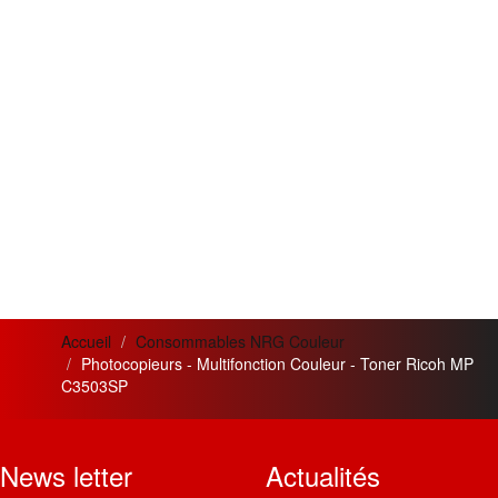
Accueil
Consommables NRG Couleur
Photocopieurs - Multifonction Couleur - Toner Ricoh MP
C3503SP
News letter
Actualités