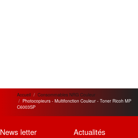
Accueil
Consommables NRG Couleur
Photocopieurs - Multifonction Couleur - Toner Ricoh MP
C6003SP
News letter
Actualités