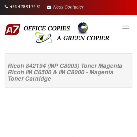
Nous Contacter
+33 4 78 91 72 81
Toggl
navig
Ricoh 842194 (MP C8003) Toner Magenta
Ricoh IM C6500 & IM C8000 - Magenta
Toner Cartridge