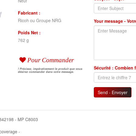
Neuf
Fabricant :
Ricoh ou Groupe NRG
Your message - Vot
Poids Net :
762 g
Pour Commander
Sécurité : Combien f
! Précisez, impérativement le produit que vous
désirez commander dans votre message.
Send - Envoyer
 : 842198 - MP C8003
coverage -