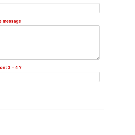
re message
ont 3 + 4 ?