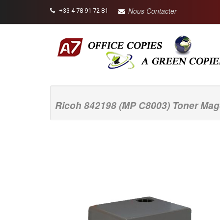
Nous Contacter
+33 4 78 91 72 81
Ricoh 842198 (MP C8003) Toner Mage