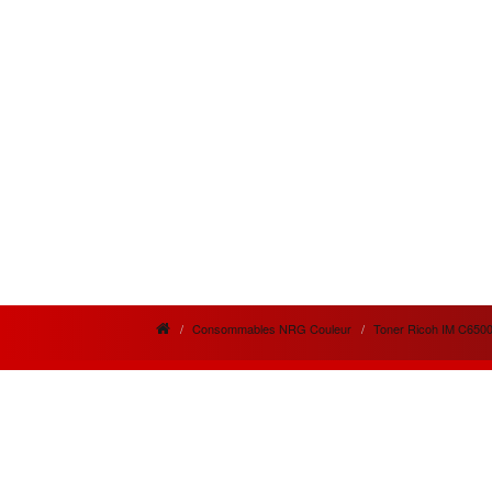
Consommables NRG Couleur
Toner Ricoh IM C650
News letter
Actua
Si vous désirez recevoir nos bulletins et
Meilleur
offres mensuelles ?
la qual