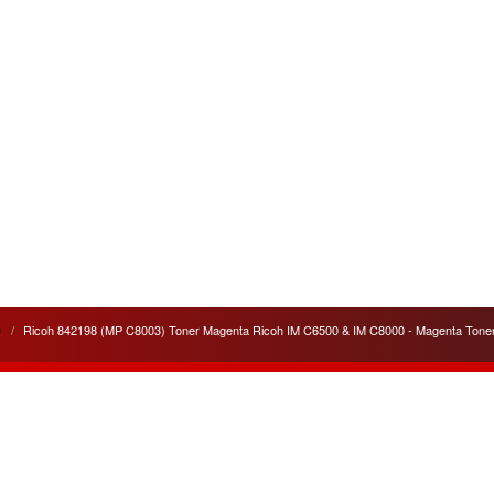
0
Ricoh 842198 (MP C8003) Toner Magenta Ricoh IM C6500 & IM C8000 - Magenta Toner
lités
Liens utiles
 service apporté pour
Cela peut vous être utile
ité
de nos appareils et de nos
pour votre information.