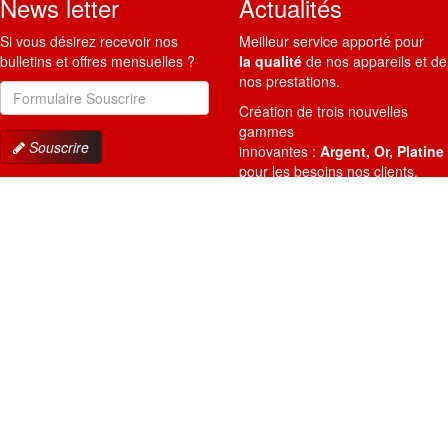
News letter
Actualités
Si vous désirez recevoir nos
Meilleur service apporté pour
bulletins et offres mensuelles ?
la qualité
de nos appareils et de
nos prestations.
Adresse
Email
Création de trois nouvelles
gammes
Souscrire
innovantes :
Argent, Or, Platine
pour les besoins nos clients.
Restez connecté
Les meilleurs ventes du mois :
MPC3004SP et MPC4504ex
en
Suivez nous sur les réseaux
gamme OR.
sociaux
Chaque mois de nouvelles offres
En cliquant les liens ci-dessous.
et
approvisionnements
disponibles.
Liens utiles
Contacts
Cela peut vous être utile
A7 OFFICE COPIES Ltd.
pour votre information.
163 Passage Henri Malartre