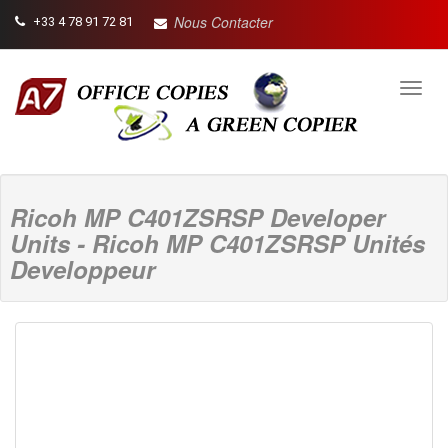
Nous Contacter
+33 4 78 91 72 81
Toggl
navig
Ricoh MP C401ZSRSP Developer
Units - Ricoh MP C401ZSRSP Unités
Developpeur