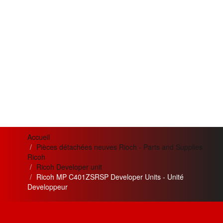
Accueil
Pièces détachées neuves Rioch - Parts and Supplies
Ricoh
Ricoh Developer unit
Ricoh MP C401ZSRSP Developer Units - Unité
Developpeur