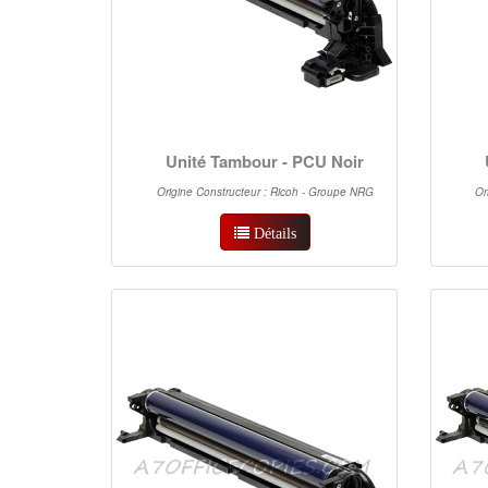
Unité Tambour - PCU Noir
Origine Constructeur : Ricoh - Groupe NRG
Or
Détails