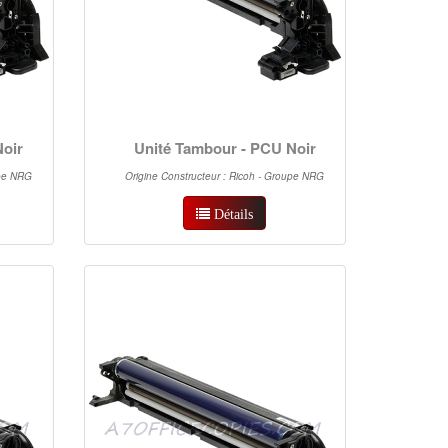
Noir
Unité Tambour - PCU Noir
upe NRG
Origine Constructeur : Ricoh - Groupe NRG
Détails