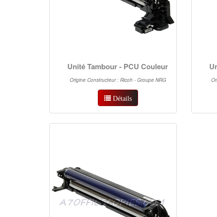
Unité Tambour - PCU Couleur
Un
Origine Constructeur : Ricoh - Groupe NRG
Or
Détails