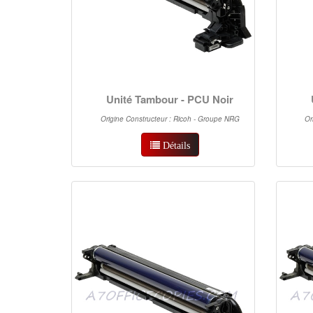
Unité Tambour - PCU Noir
Origine Constructeur : Ricoh - Groupe NRG
Or
Détails