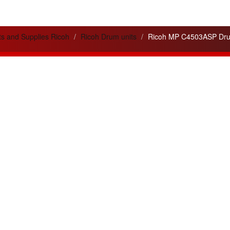
ts and Supplies Ricoh
Ricoh Drum units
Ricoh MP C4503ASP Drum
lités
Liens utiles
 service apporté pour
Cela peut vous être utile
ité
de nos appareils et de nos
pour votre information.
ons.
Pilotes - Drivers Ricoh
n de trois nouvelles gammes
Pilotes - Drivers Canon
tes :
Argent, Or, Platine
pour les
Pilotes - Drivers Toshiba
nos clients.
Pilotes - Drivers Kyocéra
leurs ventes du mois :
Friends
4SP et MPC4504ex
en gamme
www.agreencopier.com
ois de nouvelles offres et
isionnements
disponibles.