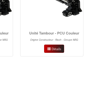
uleur
Unité Tambour - PCU Couleur
upe NRG
Origine Constructeur : Ricoh - Groupe NRG
Détails