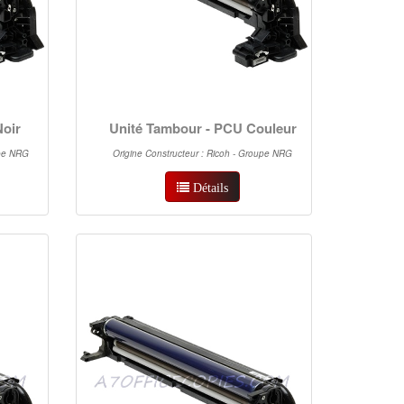
Noir
Unité Tambour - PCU Couleur
upe NRG
Origine Constructeur : Ricoh - Groupe NRG
Détails