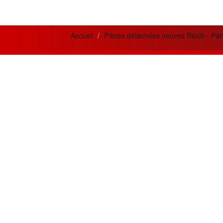
Accueil
Pièces détachées neuves Rioch - Par
News letter
Actua
Si vous désirez recevoir nos bulletins et
Meilleur
offres mensuelles ?
la qual
prestati
Adresse
Email
Créatio
innovan
Souscrire
besoins 
Restez connecté
Les meil
MPC300
Suivez nous sur les réseaux sociaux
OR.
En cliquant les liens ci-dessous.
Chaque m
approv