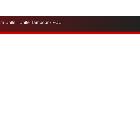
 Units - Unité Tambour / PCU
Contacts
A7 OFFICE COPIES Ltd.
163 Passage Henri Malartre
ZI-Lyon nord-RhÔne-Alpes
69730 Genay
Nous Contacter
+33 4 78 91 72 81
Skype
philippe
Airport Lyon-Saint Exupéry
www.a7officecopies.com