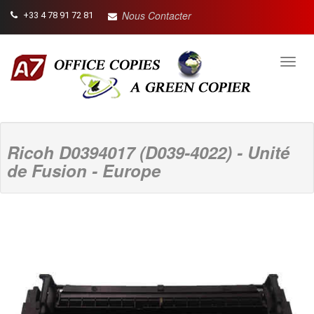
Nous Contacter
+33 4 78 91 72 81
Toggl
navig
Ricoh D0394017 (D039-4022) - Unité
de Fusion - Europe