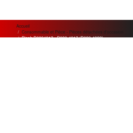
Accueil
Consommable et Pièce - Pièces détachées d'occasion
Ricoh D0394017 - D039-4017 (D039-4022)
News letter
Actualités
Si vous désirez recevoir nos
Meilleur service apporté pour
bulletins et offres mensuelles
la qualité
de nos appareils et
?
de nos prestations.
Adresse
Création de trois nouvelles
Email
gammes
innovantes :
Argent, Or,
Souscrire
Platine
pour les besoins nos
clients.
Restez connecté
Les meilleurs ventes du mois :
MPC5000 et MPC3300
en