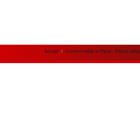
Accueil
Consommable et Pièce - Pièces déta
News letter
Actua
Si vous désirez recevoir nos bulletins et
Meilleur
offres mensuelles ?
la qual
prestati
Adresse
Email
Créatio
innovan
Souscrire
besoins 
Restez connecté
Les meil
MPC500