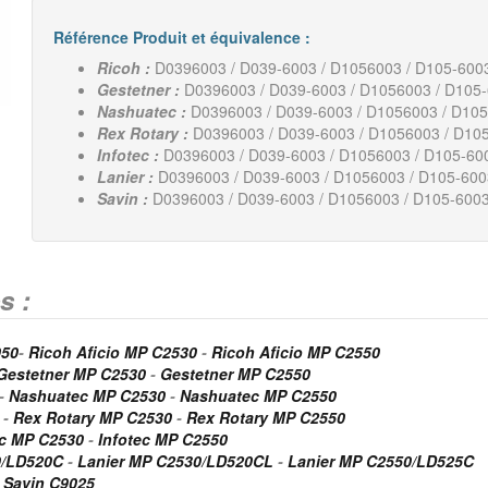
Référence Produit et équivalence :
Ricoh :
D0396003 / D039-6003 / D1056003 / D105-600
Gestetner :
D0396003 / D039-6003 / D1056003 / D105
Nashuatec :
D0396003 / D039-6003 / D1056003 / D10
Rex Rotary :
D0396003 / D039-6003 / D1056003 / D10
Infotec :
D0396003 / D039-6003 / D1056003 / D105-60
Lanier :
D0396003 / D039-6003 / D1056003 / D105-600
Savin :
D0396003 / D039-6003 / D1056003 / D105-600
s :
050
-
Ricoh Aficio MP C2530
-
Ricoh Aficio MP C2550
Gestetner MP C2530
-
Gestetner MP C2550
-
Nashuatec MP C2530
-
Nashuatec MP C2550
-
Rex Rotary MP C2530
-
Rex Rotary MP C2550
ec MP C2530
-
Infotec MP C2550
0/LD520C
-
Lanier MP C2530/LD520CL
-
Lanier MP C2550/LD525C
-
Savin C9025