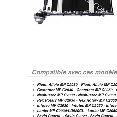
Compatible avec ces modèle
Ricoh Aficio MP C2030
-
Ricoh Aficio MP C2
Gestetner MP C2030
-
Gestetner MP C2050
-
Nashuatec MP C2030
-
Nashuatec MP C2050
Rex Rotary MP C2030
-
Rex Rotary MP C2050
Infotec MP C2030
-
Infotec MP C2050
-
Infot
Lanier MP C2030/LD520CL
-
Lanier MP C205
Savin C9020L
-
Savin C9020
-
Savin C9020L