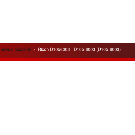
chées d'occasion
Ricoh D1056003 - D105-6003 (D105-6003)
lités
Liens utiles
 service apporté pour
Cela peut vous être utile
ité
de nos appareils et de nos
pour votre information.
ons.
Pilotes - Drivers Ricoh
n de trois nouvelles gammes
Pilotes - Drivers Canon
tes :
Argent, Or, Platine
pour les
Pilotes - Drivers Toshiba
nos clients.
Pilotes - Drivers Kyocéra
leurs ventes du mois :
Friends
0 et MPC3300
en gamme OR.