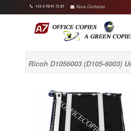
Nous Contacter
+33 4 78 91 72 81
Ricoh D1056003 (D105-6003) Un