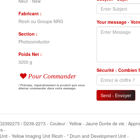
Neuf - New
Fabricant :
Ricoh ou Groupe NRG
Your message - Vot
Section :
Photoconductor
Poids Net :
3200 g
Sécurité : Combien f
Pour Commander
! Précisez, impérativement le produit que vous
désirez commander dans votre message.
Send - Envoyer
 : D2392273 / D239-2273 - Couleur : Yellow - Jaune Durée de vie : App
s -
nit - Yellow Imaging Unit Ricoh - * Drum and Development Unit -