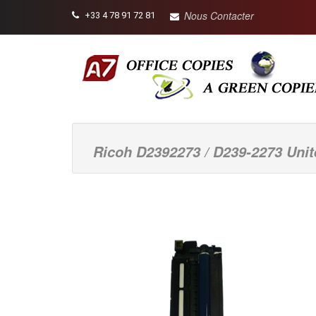
Nous Contacter
+33 4 78 91 72 81
Ricoh D2392273 / D239-2273 Unit