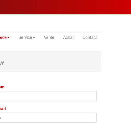
ièce
Service
Vente
Achat
Contact
it
nom
mail