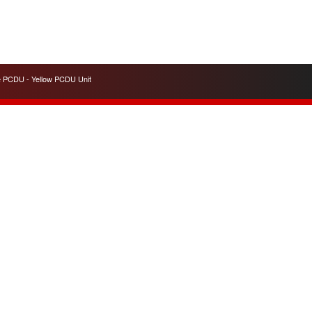
e PCDU - Yellow PCDU Unit
Contacts
A7 OFFICE COPIES Ltd.
163 Passage Henri Malartre
ZI-Lyon nord-RhÔne-Alpes
69730 Genay
Nous Contacter
+33 4 78 91 72 81
Skype
philippe
Airport Lyon-Saint Exupéry
www.a7officecopies.com