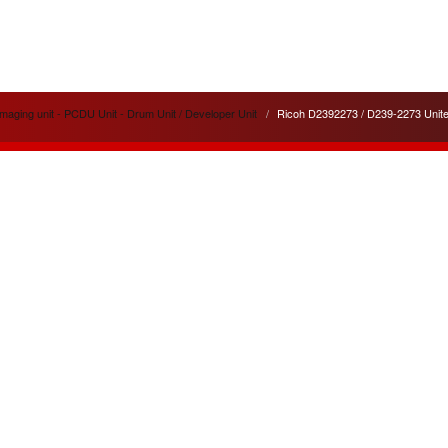
aging unit - PCDU Unit - Drum Unit / Developer Unit
Ricoh D2392273 / D239-2273 Unit
lités
Liens utiles
 service apporté pour
Cela peut vous être utile
ité
de nos appareils et de nos
pour votre information.
ons.
Pilotes - Drivers Ricoh
n de trois nouvelles gammes
Pilotes - Drivers Canon
tes :
Argent, Or, Platine
pour les
Pilotes - Drivers Toshiba
nos clients.
Pilotes - Drivers Kyocéra
leurs ventes du mois :
Friends
4SP et MPC4504ex
en gamme
www.agreencopier.com
ois de nouvelles offres et