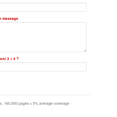
re message
ont 3 + 4 ?
rox. 160,000 pages ± 5% average coverage -