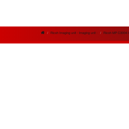
Ricoh Imaging unit - Imaging unit -
Ricoh MP C3004 Im
News letter
Actua
Si vous désirez recevoir nos bulletins et
Meilleur
offres mensuelles ?
la qual
prestati
Adresse
Email
Créatio
innovan
Souscrire
besoins 
Restez connecté
Les meil
MPC300
Suivez nous sur les réseaux sociaux
OR.
En cliquant les liens ci-dessous.
Chaque m